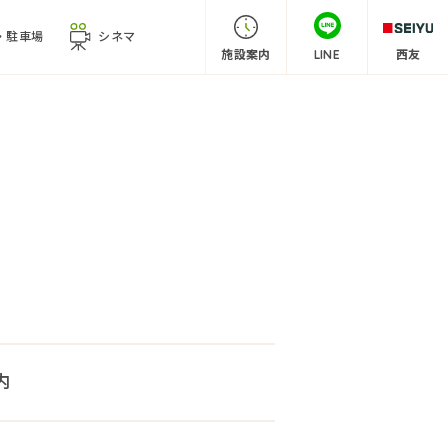
・
駐車場
シネマ
施設案内
LINE
西友
内