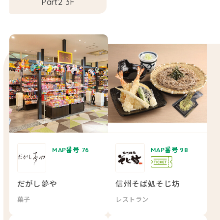
Part2 3F
MAP番号 76
MAP番号 98
だがし夢や
信州そば処そじ坊
菓子
レストラン