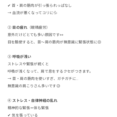
✔ 首・肩の筋肉が引っ張られっぱなし
→ 血流が悪くなってコリに💦
②
目の疲れ
（眼精疲労）
意外だけどとても多い原因です👀
目を酷使すると、首〜肩の筋肉が無意識に緊張状態に😣
③
呼吸が浅い
ストレスや緊張が続くと
呼吸が浅くなって、肩で息をするクセがつきます。
→ 首・肩の筋肉を使いすぎ、ガチガチに…
無意識の肩こりさん多いです😥
④
ストレス・自律神経の乱れ
精神的な緊張＝体も緊張
✔ 気を張っている