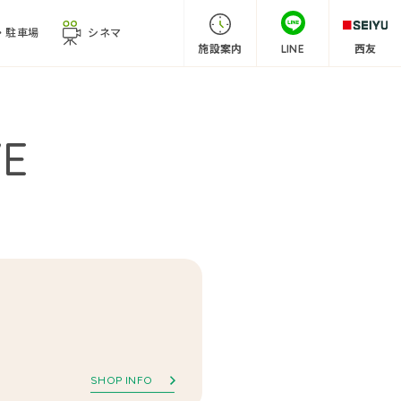
・
駐車場
シネマ
施設案内
LINE
西友
VE
SHOP INFO