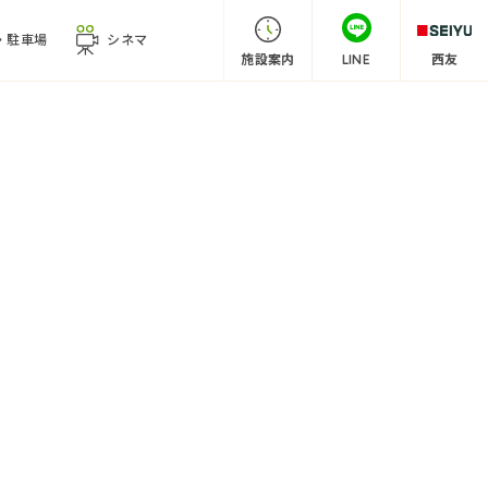
・
駐車場
シネマ
施設案内
LINE
西友