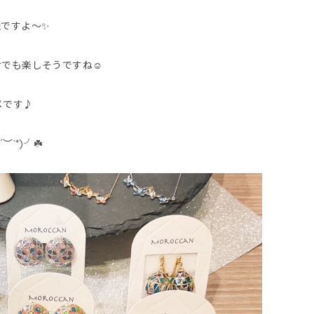
麗ですよ〜✨
でも楽しそうですね☺️
メです♪
`*)╯☘️