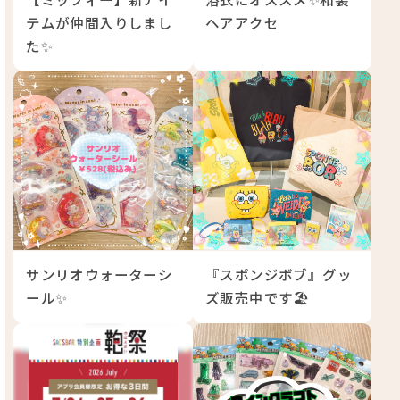
【ミッフィー】新アイ
浴衣にオススメ✨和装
テムが仲間入りしまし
ヘアアクセ
た✨
サンリオウォーターシ
『スポンジボブ』グッ
ール✨
ズ販売中です🏖️