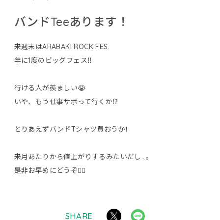
バンドTeeあります！
来週末はARABAKI ROCK FES.
年に1度のビッグフェス‼️
行ける人が羨ましい😭
いや、もう仕事サボって行くか⁉️
とりあえずバンドTシャツ買おうか❗️
来月あたりから値上がりするみたいだし…。
是非お早めにどうぞ🙇‍♂️
SHARE