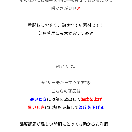
そんな方には腹巻を中に一枚着せてあげるだけで
暖かさがＵＰ
↗
着脱もしやすく、動きやすい素材です！
部屋着用にも大変おすすめ💕
続いては…
🌟“サーモキープウエア”🌟
こちらの商品は
寒いとき
には熱を放出して
温度を上げ
暑いとき
には熱を吸収して
温度を下げる
温度調節が難しい時期にとっても助かるお洋服！