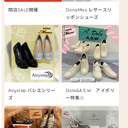
閉店SALE開催
DonaMiss レザースリ
ッポンシューズ
Airystep バレエシリー
Dola&A.S.W アイボリ
ズ
ー特集☆