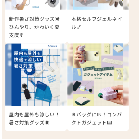
新作暑さ対策グッズ☀️
本格セルフジェルネイ
ひんやり、かわいく夏
ル💅
支度🎐
屋内も屋外も涼しい！
🔋バッグにIN！コンパ
暑さ対策グッズ☀️
クトガジェット⌨️